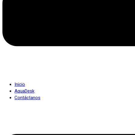
Inicio
AquaDesk
Contáctanos
Menú