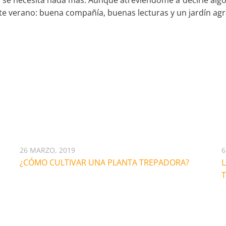
 se necesita nada más. Aunque atreviéndome a decirle algo,
te verano: buena compañía, buenas lecturas y un jardín agr
26 MARZO, 2019
6
¿CÓMO CULTIVAR UNA PLANTA TREPADORA?
L
T