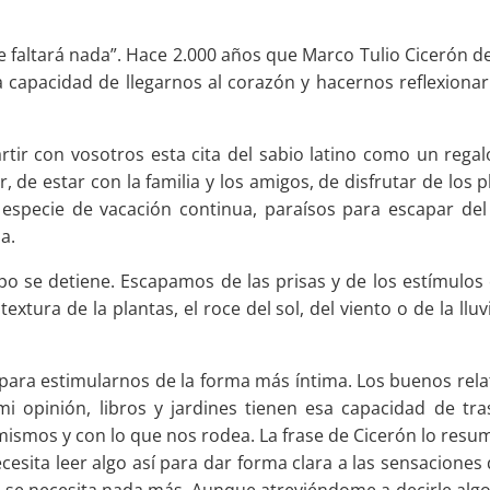
o te faltará nada”. Hace 2.000 años que Marco Tulio Cicerón d
a capacidad de llegarnos al corazón y hacernos reflexion
ir con vosotros esta cita del sabio latino como un rega
 de estar con la familia y los amigos, de disfrutar de los p
 especie de vacación continua, paraísos para escapar del
a.
tiempo se detiene. Escapamos de las prisas y de los estímul
textura de la plantas, el roce del sol, del viento o de la l
ra para estimularnos de la forma más íntima. Los buenos rel
i opinión, libros y jardines tienen esa capacidad de tra
smos y con lo que nos rodea. La frase de Cicerón lo resume
ecesita leer algo así para dar forma clara a las sensaciones 