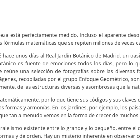
leza está perfectamente medido. Incluso el aparente deso
s fórmulas matemáticas que se repiten millones de veces ca
 hace unos días al Real Jardín Botánico de Madrid, un oa
 Botánico es fuente de emociones todos los días, pero lo q
 reúne una selección de fotografías sobre las diversas 
enes, recopiladas por el grupo Enfoque Geométrico, son 
mente, de las estructuras diversas y asombrosas que la natu
temáticamente, por lo que tiene sus códigos y sus claves qu
 formas y armonías. En los jardines, por ejemplo, los pai
i que tan a menudo vemos en la forma de crecer de muchos 
lismo existente entre lo grande y lo pequeño, entre el det
formas y de orden. Hay un misterio inherente en observar 