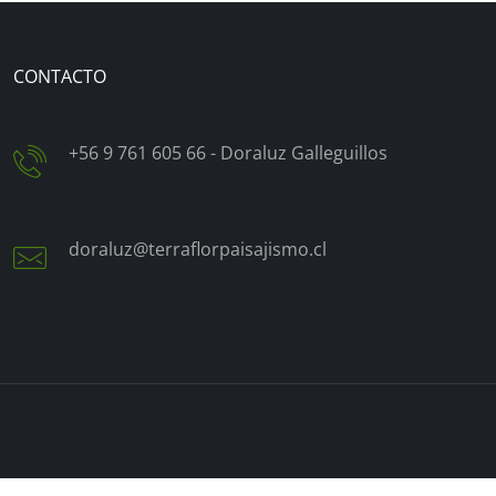
CONTACTO
+56 9 761 605 66 - Doraluz Galleguillos
doraluz@terraflorpaisajismo.cl